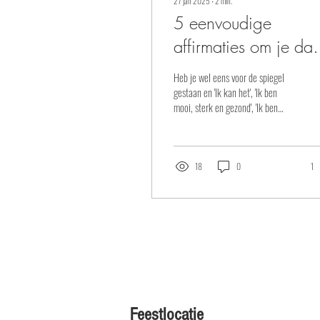
27 jan 2025
∙
2
min.
5 eenvoudige
affirmaties om je da
te starten!
Heb je wel eens voor de spiegel
gestaan en 'Ik kan het', 'Ik ben
mooi, sterk en gezond', 'Ik ben
gelukkig', of ...
18
0
1
Feestlocatie