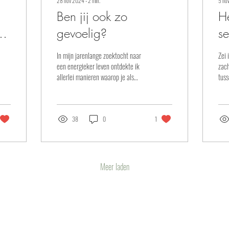
28 nov 2024
∙
2
min.
5 no
Ben jij ook zo
He
g
gevoelig?
se
h
In mijn jarenlange zoektocht naar
Zei 
m
een energieker leven ontdekte ik
zac
allerlei manieren waarop je als
tuss
hooggevoelig mens je energie kunt
wat
...
graa
38
0
1
Meer laden