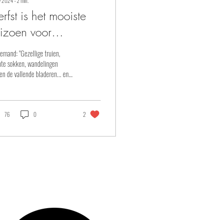
v 2024
∙
2
min.
rfst is het mooiste
izoen voor
ooggevoelige
iemand: "Gezellige truien,
ensen.
hte sokken, wandelingen
en de vallende bladeren... en
 pompoensoep achteraf?" Ja,
g.
76
0
2