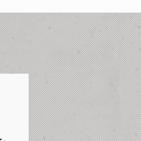
r
...