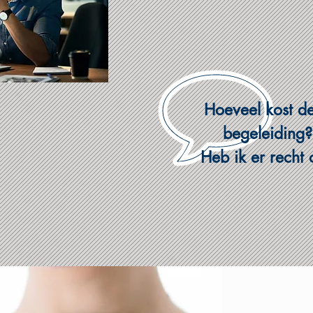
Hoeveel
kost
d
b
egeleiding?
Heb ik er recht