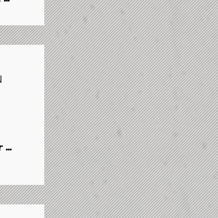
N
...