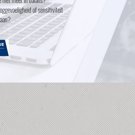
vé niet meer in balans?
oggevoeligheid of sensitiviteit
gaan?