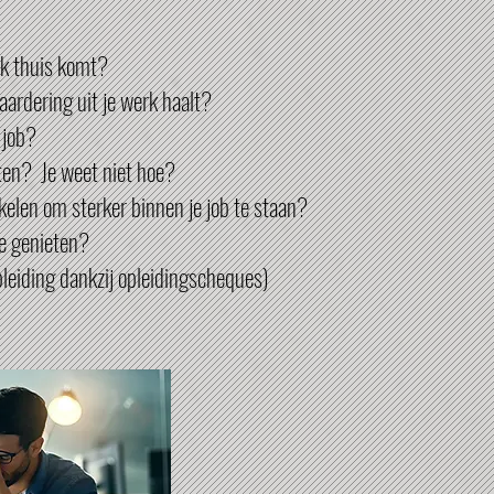
rk thuis komt?
aardering uit je werk haalt?
 job?
ten? Je weet niet hoe?
kkelen om sterker binnen je job te staan?
te genieten?
pleiding dankzij opleidingscheques)