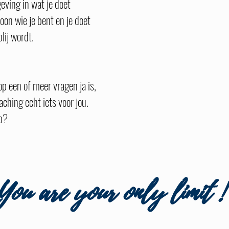
geving in wat je doet
on wie je bent en je doet
lij wordt.
p een of meer vragen ja is,
ching echt iets voor jou.
p?
You are your only limit !