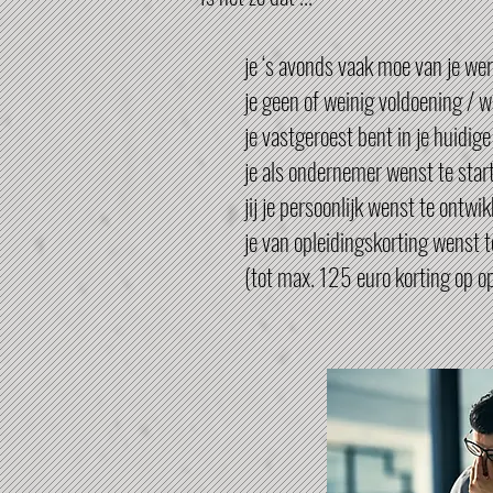
je ‘s avonds vaak moe van je we
je geen of weinig voldoening / w
je vastgeroest bent in je huidige
je als ondernemer wenst te star
jij je persoonlijk wenst te ontwi
je van opleidingskorting wenst 
(tot max. 125 euro korting op o