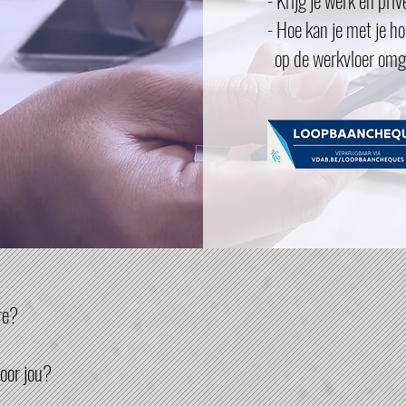
- Krijg je werk en pri
- Hoe kan je met je ho
op de werkvloer om
re?
voor jou?