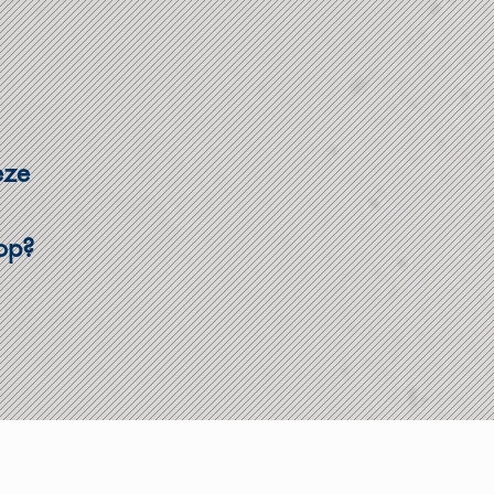
eze
 op?