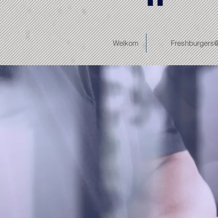
Welkom
Freshburgers