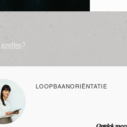
e inzetten?
LOOPBAANORIËNTATIE
Ontdek
mee