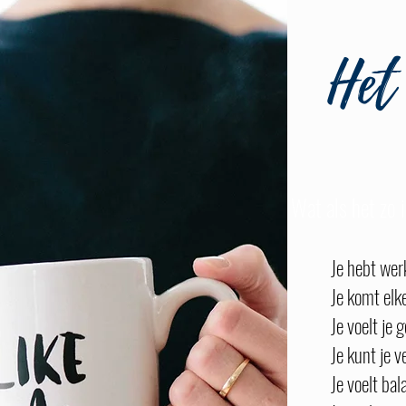
Het
Wat als het zo i
Je hebt werk
Je komt elke
Je voelt je 
Je kunt je v
Je voelt bal