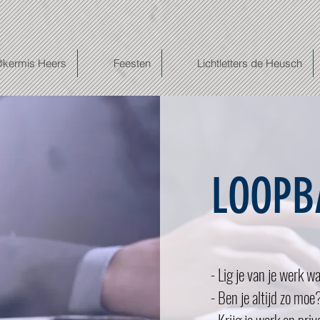
@kermis Heers
Feesten
Lichtletters de Heusch
LOOPB
- Lig je van je werk w
- Ben je altijd zo moe