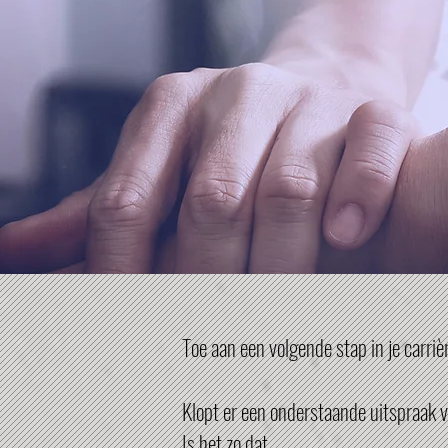
Toe aan een volgende stap in je carriè
Klopt er een onderstaande uitspraak 
Is het zo dat ...