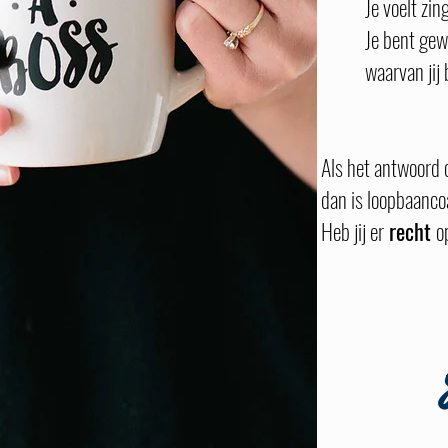
Je voelt zin
Je bent gewo
waarvan jij b
Als het antwoord o
dan is loopbaancoa
Heb jij er
recht
o