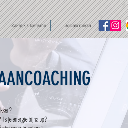
Zakelijk / Toerisme
Sociale media
AANCOACHING
akker?
? Is je energie bijna op?