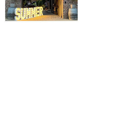
Feestlocatie
Verhuur lichtletters : intern en extern
onze hoeve
Particulieren en zelfstandigen
Nieuwe Steenweg 31
3870 Heers
Reviews