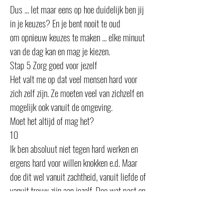
Dus ... let maar eens op hoe duidelijk ben jij
in je keuzes? En je bent nooit te oud
om opnieuw keuzes te maken ... elke minuut
van de dag kan en mag je kiezen.
Stap 5 Zorg goed voor jezelf
Het valt me op dat veel mensen hard voor
zich zelf zijn. Ze moeten veel van zichzelf en
mogelijk ook vanuit de omgeving.
Moet het altijd of mag het?
10
Ik ben absoluut niet tegen hard werken en
ergens hard voor willen knokken e.d. Maar
doe dit wel vanuit zachtheid, vanuit liefde of
vanuit trouw zijn aan jezelf. Doe wat past en
goed voelt en niet omdat het hoort of moet.
“Leg er je hart en ziel in” is een