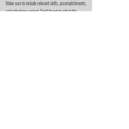
Make sure to include relevant skills, accomplishments,
and milestones gained. Don’t forget to adjust the
timeframe in the subtitle.
2007-2010
University Name
This is your Education description. Concisely describe
your degree and any other highlights of your studies.
Make sure to include relevant skills, accomplishments,
and milestones gained. Don’t forget to adjust the
timeframe in the subtitle.