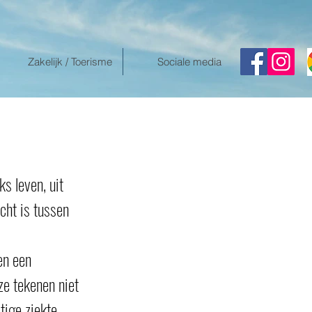
Zakelijk / Toerisme
Sociale media
s leven, uit
cht is tussen
en een
ze tekenen niet
tige ziekte.