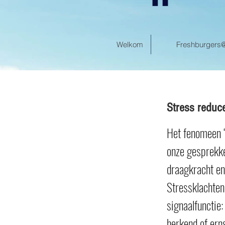
Welkom
Freshburgers
Stress reduc
Het fenomeen ‘s
onze gesprekke
draagkracht en
Stressklachten 
signaalfunctie
herkend of ern