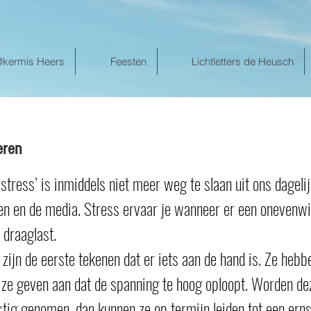
@kermis Heers
Feesten
Lichtletters de Heusch
eren
tress’ is inmiddels niet meer weg te slaan uit ons dagelijk
n en de media. Stress ervaar je wanneer er een onevenwi
 draaglast.
zijn de eerste tekenen dat er iets aan de hand is. Ze hebb
: ze geven aan dat de spanning te hoog oploopt. Worden de
stig genomen, dan kunnen ze op termijn leiden tot een erns