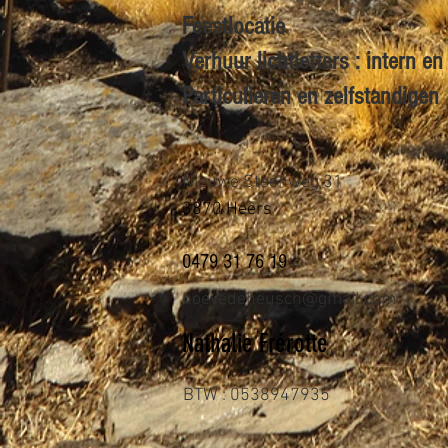
Feestlocatie
Verhuur lichtletters : intern 
Particulieren en zelfstandigen
Nieuwe Steenweg 31
3870 Heers
0479 31 76 19
hoevedeheusch@gmail.com
Nathalie Frérotte
BTW : 0538947935