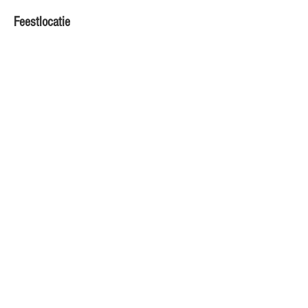
Feestlocatie
Verhuur lichtletters : intern en extern
onze hoeve
Particulieren en zelfstandigen
Nieuwe Steenweg 31
3870 Heers
Reviews