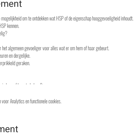
ement
e mogelijkheid om te ontdekken wat HSP of de eigenschap hooggevoeligheid inhoudt.
 HSP kennen.
elig?
er het algemeen gevoeliger voor alles wat er om hem of haar gebeurt.
uren en dergelijke.
erprikkeld geraken.
s je hem of haar te helpen?
praatcafé.
 een drankje aangeboden.
voor Analytics en functionele cookies.
ragen te stellen en/of ervaringen uit te wisselen.
 76 19 of met een privébericht op Facebook.
ement
dinnen meebrengt.