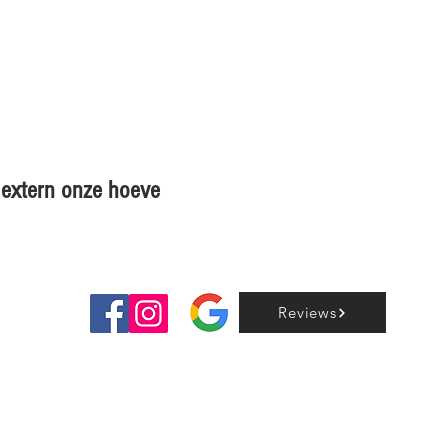
e de Heusch
u 30 tot 15u)
en extern onze hoeve
Reviews