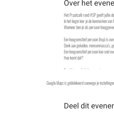
Over het even
Het Praatcafé rond HSP geeft jullie d
In het begin leer je de kenmerken van
Wanneer ben je als persoon hooggevo
Een hoogsensitief persoon (hsp) is ov
Denk aan geluiden, mensenmassa’s, ge
Een hoogsensitief persoon kan snel ov
Hoe komt dat?
Ken jij iemand uit de omgeving en wen
Ben je zelf hsp? Kom dan naar dit hsp-
Tijdens de uiteenzetting krijgen jullie
Google Maps is geblokkeerd vanwege je instellingen 
Ik geef alle aanwezigen het woord om v
Reserveer alvast je plaats op 0479 31
Deel dit even
Laat even weten of je vrienden/ vrien
Schrijf ze zeker met jou mee in !!!!