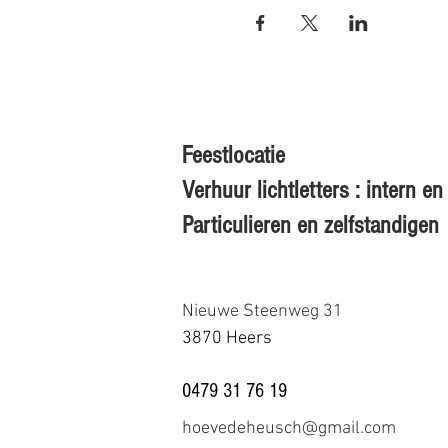
Waar? Eigen Kracht & Coach @ Hoev
Nieuwe Steenweg 31 - 3870 Heers
0479 31 76 19
Prijs: 14 euro
Feestlocatie
Wanneer? zaterdag 6 april 2024 ( 13
Verhuur lichtletters : intern 
Particulieren en zelfstandigen
Jullie zijn van harte welkom!
Nathalie Frérotte
Gecertificeerd Coach - HSP
Nieuwe Steenweg 31
3870 Heers
0479 31 76 19
hoevedeheusch@gmail.com