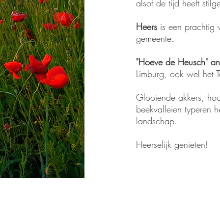
alsof de tijd heeft stil
Heers
is een prachtig 
gemeente.
"Hoeve de Heusch" a
Limburg, ook wel het
Glooiende akkers, ho
beekvalleien typeren 
landschap.
Heerselijk genieten!