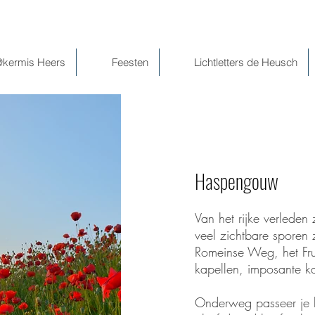
@kermis Heers
Feesten
Lichtletters de Heusch
Haspengouw
Van het rijke verlede
veel zichtbare sporen 
Romeinse Weg, het Fru
kapellen, imposante k
Onderweg passeer je la