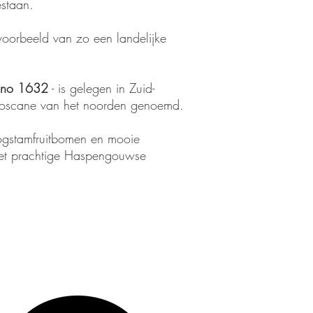
gestaan.
voorbeeld van zo een landelijke
nno 1632
- is gelegen in Zuid-
 Toscane van het noorden genoemd.
ogstamfruitbomen en mooie
het prachtige Haspengouwse