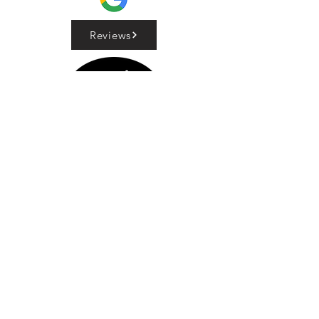
Reviews
Nathalie Frérotte
BTW :
0538947935
Privacyverklaring
Disclaimer
© Copyright. Nathalie Frérotte