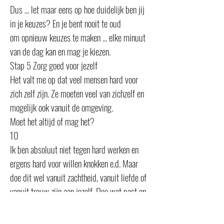
Dus ... let maar eens op hoe duidelijk ben jij
in je keuzes? En je bent nooit te oud
om opnieuw keuzes te maken ... elke minuut
van de dag kan en mag je kiezen.
Stap 5 Zorg goed voor jezelf
Het valt me op dat veel mensen hard voor
zich zelf zijn. Ze moeten veel van zichzelf en
mogelijk ook vanuit de omgeving.
Moet het altijd of mag het?
10
Ik ben absoluut niet tegen hard werken en
ergens hard voor willen knokken e.d. Maar
doe dit wel vanuit zachtheid, vanuit liefde of
vanuit trouw zijn aan jezelf. Doe wat past en
goed voelt en niet omdat het hoort of moet.
“Leg er je hart en ziel in” is een