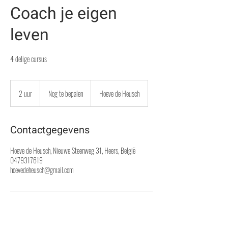
Coach je eigen
leven
4 delige cursus
Nog
te
2 uur
2
Nog te bepalen
Hoeve de Heusch
bepalen
u
u
r
Contactgegevens
Hoeve de Heusch, Nieuwe Steenweg 31, Heers, België
0479317619
hoevedeheusch@gmail.com