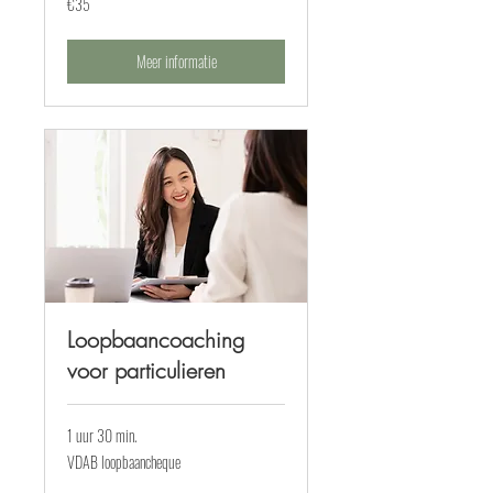
€35
euros
Meer informatie
Loopbaancoaching
voor particulieren
1 uur 30 min.
VDAB
VDAB loopbaancheque
loopbaancheque