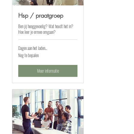
Hsp / praatgroep
Ben jij hooggevoelig? Wat houdt het in?
Hoe leer je ermee omgaan?
Dagen aan het laden...
Nog
Nog te bepalen
te
bepalen
Meer informatie