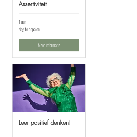
Assertiviteit
1 uur
Nog
Nog te bepalen
te
bepalen
Meer informatie
Leer positief denken!