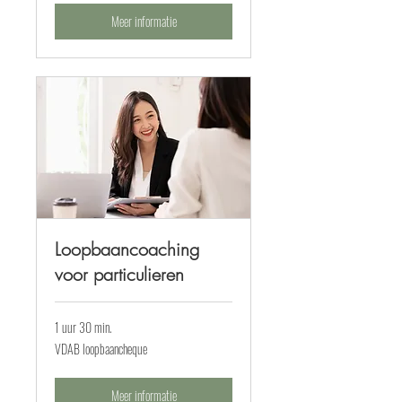
Meer informatie
Loopbaancoaching
voor particulieren
1 uur 30 min.
VDAB
VDAB loopbaancheque
loopbaancheque
Meer informatie