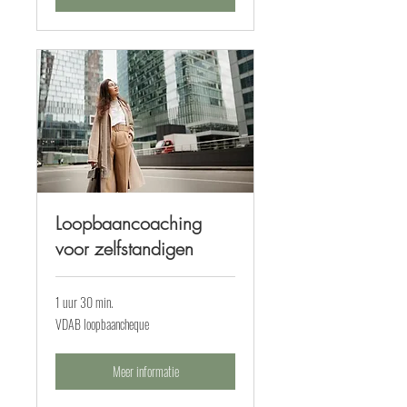
Loopbaancoaching
voor zelfstandigen
1 uur 30 min.
VDAB
VDAB loopbaancheque
loopbaancheque
Meer informatie