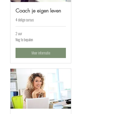
Coach je eigen leven
4 delige cursus
2 uur
Nog
Nog te bepalen
te
bepalen
Meer informatie