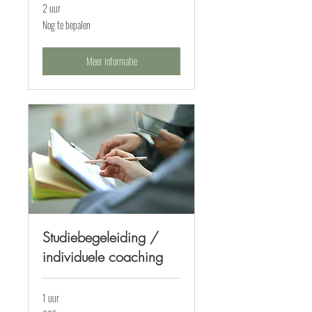
2 uur
Nog
Nog te bepalen
te
bepalen
Meer informatie
Studiebegeleiding /
individuele coaching
1 uur
35