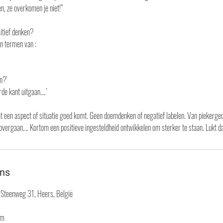
en, ze overkomen je niet!”
sitief denken?
n termen van :
n?’
rde kant uitgaan….’
at een aspect of situatie goed komt. Geen doemdenken of negatief labelen. Van piekerge
ns
Steenweg 31, Heers, België
om