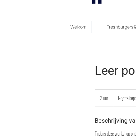
Welkom
Freshburgers
Leer po
Nog
te
2 uur
2
Nog te bep
bepalen
u
u
Beschrijving va
r
Tijdens deze workshop ont