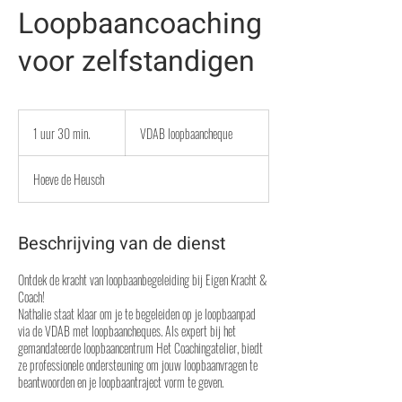
Loopbaancoaching
voor zelfstandigen
VDAB
loopbaancheque
1 uur 30 min.
1
VDAB loopbaancheque
u
u
Hoeve de Heusch
3
0
m
i
Beschrijving van de dienst
n
.
Ontdek de kracht van loopbaanbegeleiding bij Eigen Kracht &
Coach!
Nathalie staat klaar om je te begeleiden op je loopbaanpad
via de VDAB met loopbaancheques. Als expert bij het
gemandateerde loopbaancentrum Het Coachingatelier, biedt
ze professionele ondersteuning om jouw loopbaanvragen te
beantwoorden en je loopbaantraject vorm te geven.