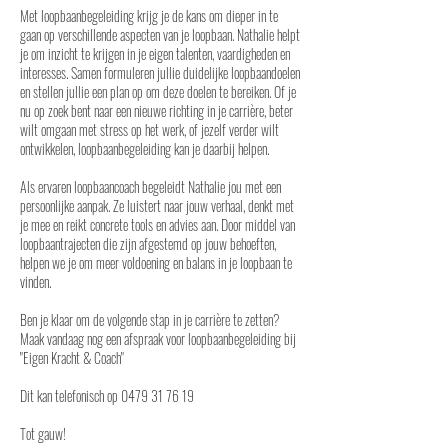
Met loopbaanbegeleiding krijg je de kans om dieper in te
gaan op verschillende aspecten van je loopbaan. Nathalie helpt
je om inzicht te krijgen in je eigen talenten, vaardigheden en
interesses. Samen formuleren jullie duidelijke loopbaandoelen
en stellen jullie een plan op om deze doelen te bereiken. Of je
nu op zoek bent naar een nieuwe richting in je carrière, beter
wilt omgaan met stress op het werk, of jezelf verder wilt
ontwikkelen, loopbaanbegeleiding kan je daarbij helpen.
Als ervaren loopbaancoach begeleidt Nathalie jou met een
persoonlijke aanpak. Ze luistert naar jouw verhaal, denkt met
je mee en reikt concrete tools en advies aan. Door middel van
loopbaantrajecten die zijn afgestemd op jouw behoeften,
helpen we je om meer voldoening en balans in je loopbaan te
vinden.
Ben je klaar om de volgende stap in je carrière te zetten?
Maak vandaag nog een afspraak voor loopbaanbegeleiding bij
"Eigen Kracht & Coach"
Dit kan telefonisch op 0479 31 76 19
Tot gauw!