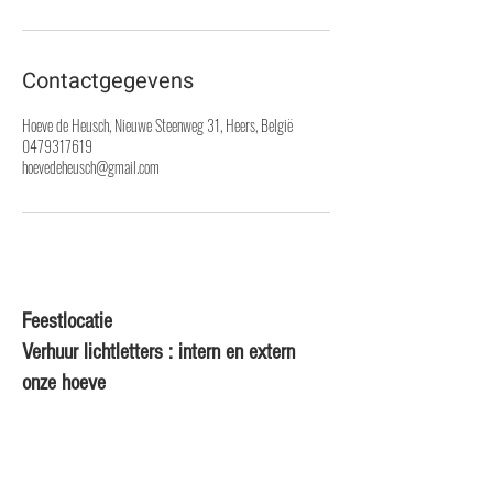
Contactgegevens
Hoeve de Heusch, Nieuwe Steenweg 31, Heers, België
0479317619
hoevedeheusch@gmail.com
Feestlocatie
Verhuur lichtletters : intern en extern
onze hoeve
Particulieren en zelfstandigen
Nieuwe Steenweg 31
3870 Heers