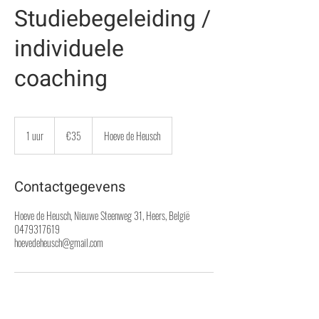
Studiebegeleiding /
individuele
coaching
35
euros
1 uur
1
€35
Hoeve de Heusch
u
u
Contactgegevens
Hoeve de Heusch, Nieuwe Steenweg 31, Heers, België
0479317619
hoevedeheusch@gmail.com