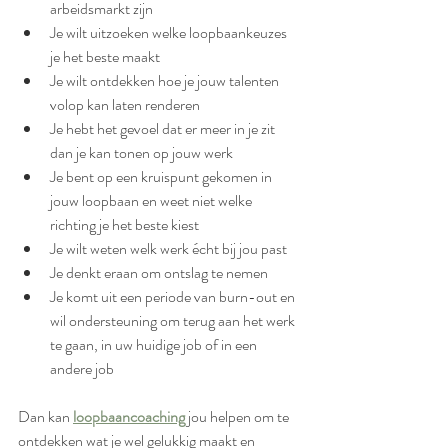
arbeidsmarkt zijn
Je wilt uitzoeken welke loopbaankeuzes 
je het beste maakt
Je wilt ontdekken hoe je jouw talenten 
volop kan laten renderen
Je hebt het gevoel dat er meer in je zit 
dan je kan tonen op jouw werk
Je bent op een kruispunt gekomen in 
jouw loopbaan en weet niet welke 
richting je het beste kiest
Je wilt weten welk werk écht bij jou past
Je denkt eraan om ontslag te nemen
Je komt uit een periode van burn-out en 
wil ondersteuning om terug aan het werk 
te gaan, in uw huidige job of in een 
andere job
Dan kan
loopbaancoaching
 jou helpen om te 
ontdekken wat je wel gelukkig maakt en 