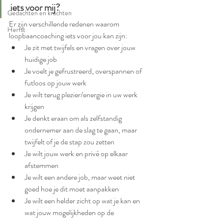
iets voor mij?
Gedachten en krachten
Er zijn verschillende redenen waarom 
Herfst
loopbaancoaching iets voor jou kan zijn:
Je zit met twijfels en vragen over jouw 
huidige job
Je voelt je gefrustreerd, overspannen of 
futloos op jouw werk
Je wilt terug plezier/energie in uw werk 
krijgen
Je denkt eraan om als zelfstandig 
ondernemer aan de slag te gaan, maar 
twijfelt of je de stap zou zetten
Je wilt jouw werk en privé op elkaar 
afstemmen
Je wilt een andere job, maar weet niet 
goed hoe je dit moet aanpakken
Je wilt een helder zicht op wat je kan en 
wat jouw mogelijkheden op de 