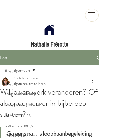
Nathalie Frérotte
Post
Blog algemeen
Nathalie Frérotte
Blog algemeen
1 minuten om te lezen
Wil je van werk veranderen? Of
Loopbaancoaching
als ondernemer in bijberoep
Hooggevoelig of HSP
starten?
Bewustwording
Coach je energie
Ga eens na... Is loopbaanbegeleiding 
Zelfvertrouwen