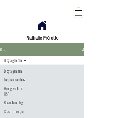
Nathalie Frérotte
Blog
Blog algemeen
Blog algemeen
Loopbaancoaching
Hooggevoelig of
HSP
Bewustwording
Coach je energie