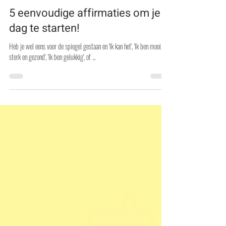
Nathalie Frérotte
27 jan 2025
2 minuten om te lezen
5 eenvoudige affirmaties om je
dag te starten!
Heb je wel eens voor de spiegel gestaan en 'Ik kan het', 'Ik ben mooi,
sterk en gezond', 'Ik ben gelukkig', of ...