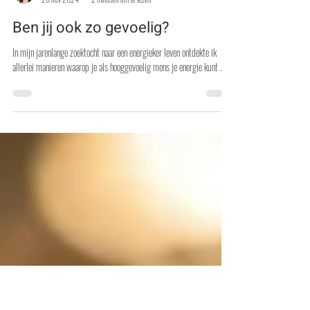
Nathalie Frérotte
28 nov 2024
2 minuten om te lezen
Ben jij ook zo gevoelig?
In mijn jarenlange zoektocht naar een energieker leven ontdekte ik
allerlei manieren waarop je als hooggevoelig mens je energie kunt ...